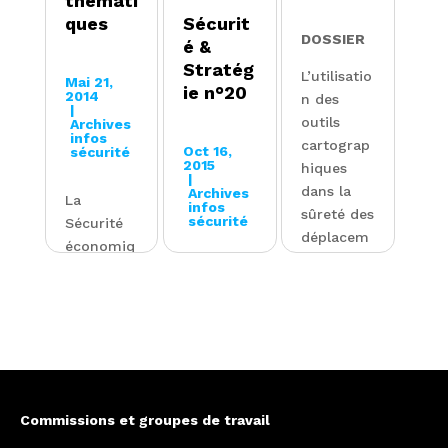
thémati
ques
Sécurit
DOSSIER
é &
Stratég
L’utilisatio
Mai 21,
ie n°20
2014
n des
|
outils
Archives
infos
cartograp
Oct 16,
sécurité
2015
hiques
|
dans la
Archives
La
infos
sûreté des
sécurité
Sécurité
déplacem
économiq
ents
ue au
DOSSIER
d’affaires
quotidien,
Du
Retour
en 22
terrorism
ligne
fiches
e en
automatiq
thématiqu
démocrati
ue...
es
e
s’adresse
Commissions et groupes de travail
par Floran
Lire
à tous
Vadillo