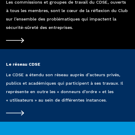
l'article
les...
Les commissions et groupes de travail du CDSE, ouverts
Loi
à tous les membres, sont le cœur de la réflexion du Club
renseigne
Lire
sur l’ensemble des problématiques qui impactent la
ment :
l'article
sécurité-sûreté des entreprises.
regards
croisés...
Lire
l'article
Le réseau CDSE
Le CDSE a étendu son réseau auprès d’acteurs privés,
publics et académiques qui participent à ses travaux. Il
représente en outre les « donneurs d’ordre » et les
« utilisateurs » au sein de différentes instances.