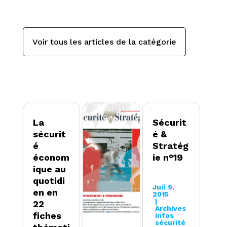
Voir tous les articles de la catégorie
La
Sécurit
sécurit
é &
é
Stratég
économ
ie n°19
ique au
quotidi
Juil 9,
en en
2015
|
22
Archives
fiches
infos
sécurité