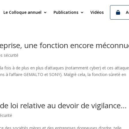
Le Colloque annuel
Publications
Vidéos
A
reprise, une fonction encore méconnu
os sécurité
la fois à de plus en plus d’attaques (notamment cyber) et ces attaqu
ns à l’affaire GEMALTO et SONY). Malgré cela, la fonction sûreté en
e loi relative au devoir de vigilance...
écurité
ance des sociétés mères et des entreprises donneuses d’ordre, telle