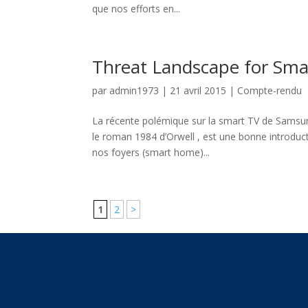
que nos efforts en...
Threat Landscape for Sm
par
admin1973
|
21 avril 2015
|
Compte-rendu
La récente polémique sur la smart TV de Samsung,
le roman 1984 d’Orwell , est une bonne introduct
nos foyers (smart home)...
1
2
>