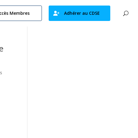
ccès Membres
Adhérer au CDSE
e
es