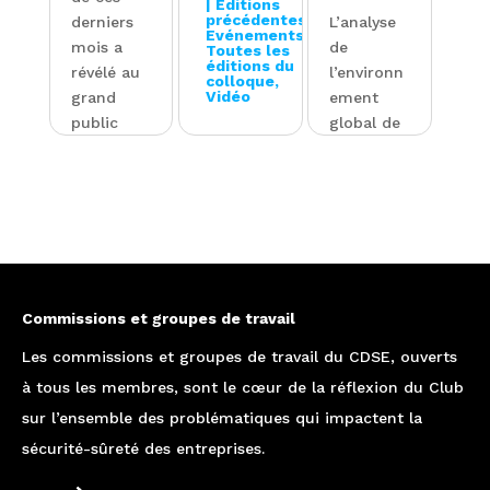
|
Editions
précédentes
,
derniers
L’analyse
Evénements
,
mois a
de
Toutes les
éditions du
révélé au
l’environn
colloque
,
Vidéo
grand
ement
public
global de
l’existence
l’activité
Le
des
des
Colloque
directeurs
entreprise
annuel du
...
s
CDSE
démontre
s’est tenu
que la
le 25
Lire
sécurité,
novembre
l'article
Commissions et groupes de travail
la...
2010 à
l’OCDE...
Les commissions et groupes de travail du CDSE, ouverts
Lire
à tous les membres, sont le cœur de la réflexion du Club
l'article
Lire
sur l’ensemble des problématiques qui impactent la
l'article
sécurité-sûreté des entreprises.